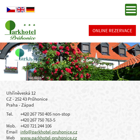
ONLINE REZERVACE
Uhříněveská 12
CZ - 252 43 Průhonice
Praha - Západ
Tel.
+420 267 750 405 non-stop
+420 267 750 763-5
Mob.
+420 721 244 106
Email
info@parkhotel-pruhonice.cz
Web
www.parkhotel-pruhonice.cz