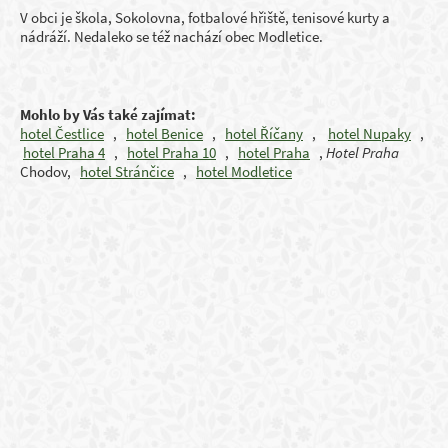
V obci je škola, Sokolovna, fotbalové hřiště, tenisové kurty a
nádráží. Nedaleko se též nachází obec Modletice.
Mohlo by Vás také zajímat:
hotel Čestlice
,
hotel Benice
,
hotel Říčany
,
hotel Nupaky
,
hotel Praha 4
,
hotel Praha 10
,
hotel Praha
,
Hotel Praha
Chodov,
hotel Stránčice
,
hotel Modletice