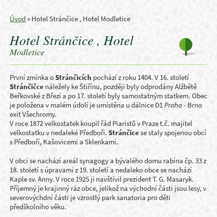
Úvod
»
Hotel Stránčice , Hotel Modletice
Hotel Stránčice , Hotel
Modletice
První zmínka o
Stránčicích
pochází z roku 1404. V 16. století
Stránčičce
náležely ke Štiřínu, později byly odprodány Alžbětě
Beřkovské z Březí a po 17. století byly samostatným statkem. Obec
je položena v malém údolí je umístěna u dálnice D1
Praha
- Brno
exit Všechromy.
V roce 1872 velkostatek koupil řád Piaristů v Praze t.č. majitel
velkostatku v nedaleké Předboři.
Stránčice
se staly spojenou obcí
s Předboří, Kašovicemi a Sklenkami.
V obci se nachází areál synagogy a bývalého domu rabína čp. 33 z
18. století s úpravami z 19. století a nedaleko obce se nachází
Kaple sv. Anny. V roce 1925 ji navštívil prezident T. G. Masaryk.
Příjemný je krajinný ráz obce, jelikož na východní části jsou lesy, v
severovýchdní části je vzrostlý park sanatoria pro děti
předškolního věku.