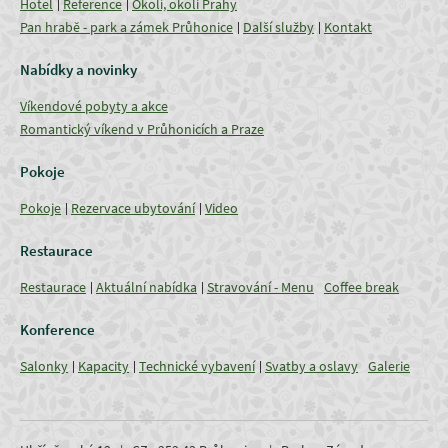
Hotel
Reference
Okolí, okolí Prahy
Pan hrabě - park a zámek Průhonice
Další služby
Kontakt
Nabídky a novinky
Víkendové pobyty a akce
Romantický víkend v Průhonicích a Praze
Pokoje
Pokoje
Rezervace ubytování
Video
Restaurace
Restaurace
Aktuální nabídka
Stravování - Menu
Coffee break
Konference
Salonky
Kapacity
Technické vybavení
Svatby a oslavy
Galerie