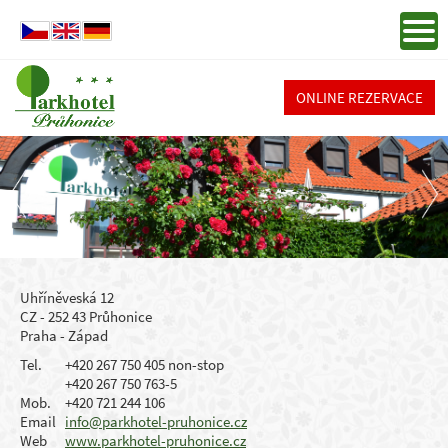
ONLINE REZERVACE
Uhříněveská 12
CZ - 252 43 Průhonice
Praha - Západ
Tel.
+420 267 750 405 non-stop
+420 267 750 763-5
Mob.
+420 721 244 106
Email
info@parkhotel-pruhonice.cz
Web
www.parkhotel-pruhonice.cz