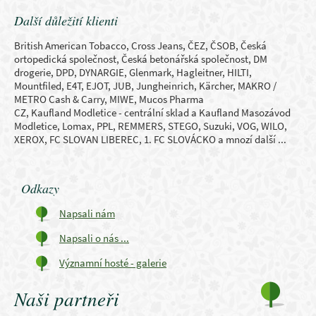
Další důležití klienti
British American Tobacco, Cross Jeans, ČEZ, ČSOB, Česká
ortopedická společnost, Česká betonářská společnost, DM
drogerie, DPD, DYNARGIE, Glenmark, Hagleitner, HILTI,
Mountfiled, E4T, EJOT, JUB, Jungheinrich, Kärcher, MAKRO /
METRO Cash & Carry, MIWE, Mucos Pharma
CZ, Kaufland Modletice - centrální sklad a Kaufland Masozávod
Modletice, Lomax, PPL, REMMERS, STEGO, Suzuki, VOG, WILO,
XEROX,
FC SLOVAN LIBEREC,
1. FC SLOVÁCKO
a mnozí další ...
Odkazy
Napsali nám
Napsali o nás ...
Významní hosté - galerie
Naši partneři