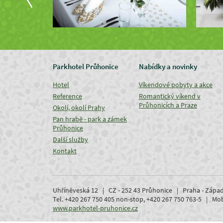
Parkhotel Průhonice
Nabídky a novinky
Hotel
Víkendové pobyty a akce
Reference
Romantický víkend v
Průhonicích a Praze
Okolí, okolí Prahy
Pan hrabě - park a zámek
Průhonice
Další služby
Kontakt
Uhříněveská 12 | CZ - 252 43 Průhonice | Praha - Zápa
Tel. +420 267 750 405 non-stop, +420 267 750 763-5 | M
www.parkhotel-pruhonice.cz