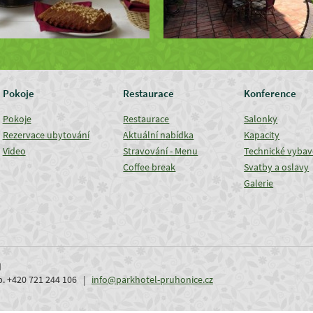
Pokoje
Restaurace
Konference
Pokoje
Restaurace
Salonky
Rezervace ubytování
Aktuální nabídka
Kapacity
Video
Stravování - Menu
Technické vybav
Coffee break
Svatby a oslavy
Galerie
d
ob. +420 721 244 106 |
info@parkhotel-pruhonice.cz