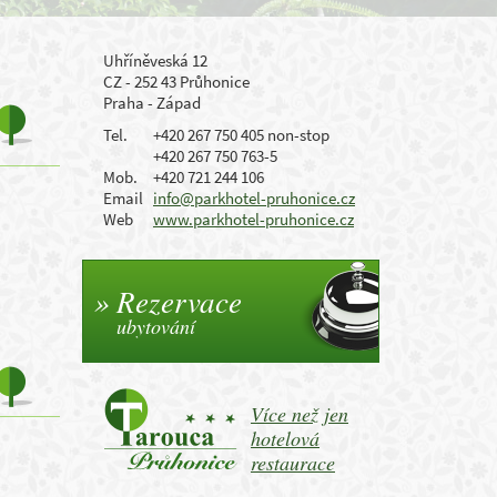
Uhříněveská 12
CZ - 252 43 Průhonice
Praha - Západ
Tel.
+420 267 750 405 non-stop
+420 267 750 763-5
Mob.
+420 721 244 106
Email
info@parkhotel-pruhonice.cz
Web
www.parkhotel-pruhonice.cz
Rezervace
ubytování
Více než jen
hotelová
restaurace