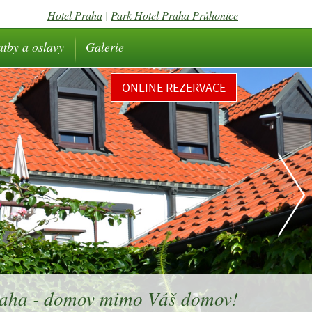
Hotel Praha
|
Park Hotel Praha Průhonice
atby a oslavy
Galerie
ONLINE REZERVACE
raha - domov mimo Váš domov!