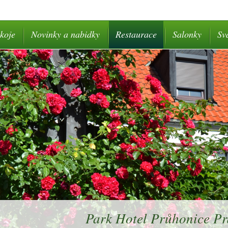
koje
Novinky a nabidky
Restaurace
Salonky
Sv
Park Hotel Průhonice P