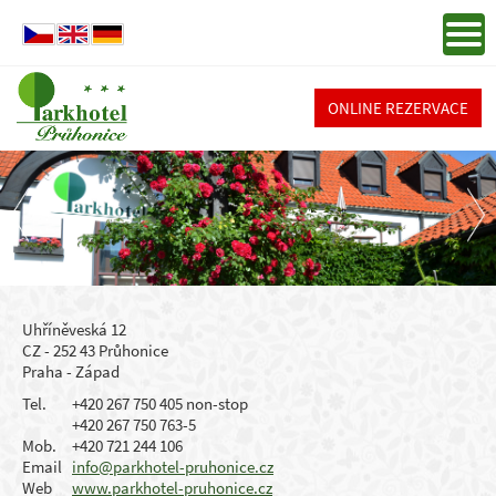
ONLINE REZERVACE
Uhříněveská 12
CZ - 252 43 Průhonice
Praha - Západ
Tel.
+420 267 750 405 non-stop
+420 267 750 763-5
Mob.
+420 721 244 106
Email
info@parkhotel-pruhonice.cz
Web
www.parkhotel-pruhonice.cz