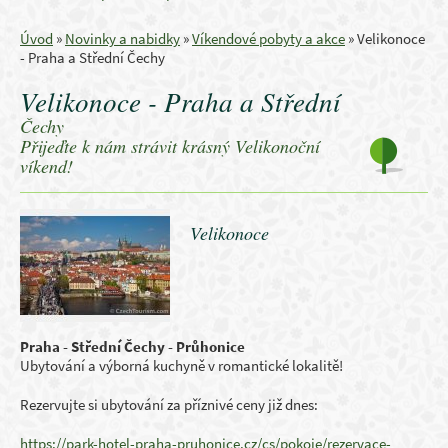
Úvod
»
Novinky a nabidky
»
Víkendové pobyty a akce
»
Velikonoce
- Praha a Střední Čechy
Velikonoce - Praha a Střední
Čechy
Přijeďte k nám strávit krásný Velikonoční
víkend!
Velikonoce
Praha - Střední Čechy - Průhonice
Ubytování a výborná kuchyně v romantické lokalitě!
Rezervujte si ubytování za příznivé ceny již dnes:
https://park-hotel-praha-pruhonice.cz/cs/pokoje/rezervace-