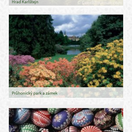
Hrad Karlštejn
Průhonický park a zámek