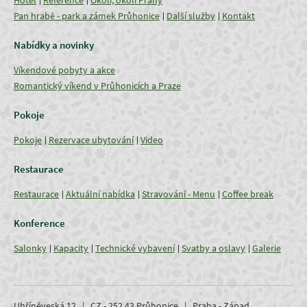
Pan hrabě - park a zámek Průhonice
Další služby
Kontakt
Nabídky a novinky
Víkendové pobyty a akce
Romantický víkend v Průhonicích a Praze
Pokoje
Pokoje
Rezervace ubytování
Video
Restaurace
Restaurace
Aktuální nabídka
Stravování - Menu
Coffee break
Konference
Salonky
Kapacity
Technické vybavení
Svatby a oslavy
Galerie
Uhříněveská 12 | CZ - 252 43 Průhonice | Praha - Západ