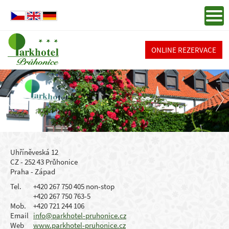
ONLINE REZERVACE
Uhříněveská 12
CZ - 252 43 Průhonice
Praha - Západ
Tel.
+420 267 750 405 non-stop
+420 267 750 763-5
Mob.
+420 721 244 106
Email
info@parkhotel-pruhonice.cz
Web
www.parkhotel-pruhonice.cz