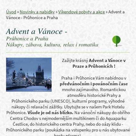
Úvod
»
Novinky a nabidky
»
Víkendové pobyty a akce
»
Advent a
Vánoce - Průhonice a Praha
Advent a Vánoce -
Průhonice a Praha
Nákupy, zábava, kultura, relax i romatika
Zažijte krásný
Advent a Vánoce v
Praze a Průhonicích !
Praha i Průhonice Vám nabídnou v
předvánočním i povánočním čase
mnoho zajímavého. Romantickou
atmosféru historické Prahy a
Průhonického parku (UNESCO), kulturní programy, výhodné
nákupy či relaxační zážitky.
Ubytujte se v našem Park Hotelu
Průhonice.
Všude je od nás blízko.
Na vánoční nákupy do obřího
Centra Chodov s nejmodernějším multikinem či do Aquaparku
Čestlice, do historického centra Prahy, nebo do oázy klidu -
Průhonického parku (poukázka na vstupenku pro u nás ubytované
hosty zdarma).