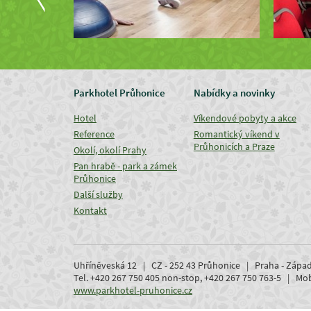
Parkhotel Průhonice
Nabídky a novinky
Hotel
Víkendové pobyty a akce
Reference
Romantický víkend v
Průhonicích a Praze
Okolí, okolí Prahy
Pan hrabě - park a zámek
Průhonice
Další služby
Kontakt
Uhříněveská 12 | CZ - 252 43 Průhonice | Praha - Zápa
Tel. +420 267 750 405 non-stop, +420 267 750 763-5 | M
www.parkhotel-pruhonice.cz