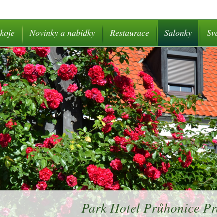
koje
Novinky a nabidky
Restaurace
Salonky
Sv
Park Hotel Průhonice P