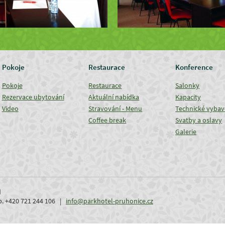
Pokoje
Restaurace
Konference
Pokoje
Restaurace
Salonky
Rezervace ubytování
Aktuální nabídka
Kapacity
Video
Stravování - Menu
Technické vybav
Coffee break
Svatby a oslavy
Galerie
d
ob. +420 721 244 106 |
info@parkhotel-pruhonice.cz